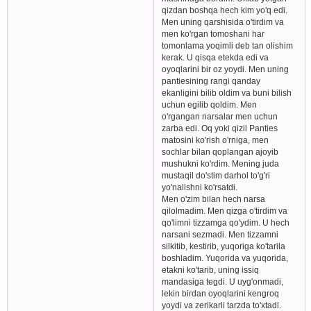
qizdan boshqa hech kim yo'q edi.
Men uning qarshisida o'tirdim va
men ko'rgan tomoshani har
tomonlama yoqimli deb tan olishim
kerak. U qisqa etekda edi va
oyoqlarini bir oz yoydi. Men uning
pantiesining rangi qanday
ekanligini bilib oldim va buni bilish
uchun egilib qoldim. Men
o'rgangan narsalar men uchun
zarba edi. Oq yoki qizil Panties
matosini ko'rish o'rniga, men
sochlar bilan qoplangan ajoyib
mushukni ko'rdim. Mening juda
mustaqil do'stim darhol to'g'ri
yo'nalishni ko'rsatdi.
Men o'zim bilan hech narsa
qilolmadim. Men qizga o'tirdim va
qo'limni tizzamga qo'ydim. U hech
narsani sezmadi. Men tizzamni
silkitib, kestirib, yuqoriga ko'tarila
boshladim. Yuqorida va yuqorida,
etakni ko'tarib, uning issiq
mandasiga tegdi. U uyg'onmadi,
lekin birdan oyoqlarini kengroq
yoydi va zerikarli tarzda to'xtadi.