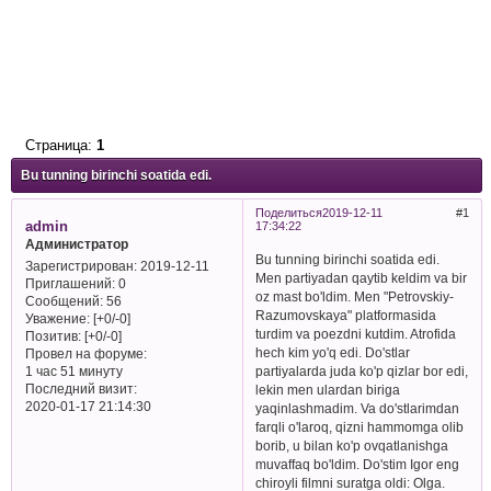
Страница:
1
Bu tunning birinchi soatida edi.
Поделиться
2019-12-11
1
admin
17:34:22
Администратор
Bu tunning birinchi soatida edi.
Зарегистрирован
: 2019-12-11
Men partiyadan qaytib keldim va bir
Приглашений:
0
oz mast bo'ldim. Men "Petrovskiy-
Сообщений:
56
Razumovskaya" platformasida
Уважение:
[+0/-0]
turdim va poezdni kutdim. Atrofida
Позитив:
[+0/-0]
hech kim yo'q edi. Do'stlar
Провел на форуме:
partiyalarda juda ko'p qizlar bor edi,
1 час 51 минуту
Последний визит:
lekin men ulardan biriga
2020-01-17 21:14:30
yaqinlashmadim. Va do'stlarimdan
farqli o'laroq, qizni hammomga olib
borib, u bilan ko'p ovqatlanishga
muvaffaq bo'ldim. Do'stim Igor eng
chiroyli filmni suratga oldi: Olga.