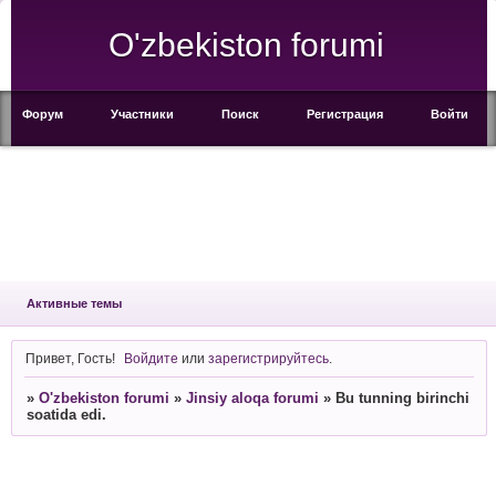
O'zbekiston forumi
Форум
Участники
Поиск
Регистрация
Войти
Активные темы
Привет, Гость!
Войдите
или
зарегистрируйтесь
.
»
O'zbekiston forumi
»
Jinsiy aloqa forumi
»
Bu tunning birinchi
soatida edi.