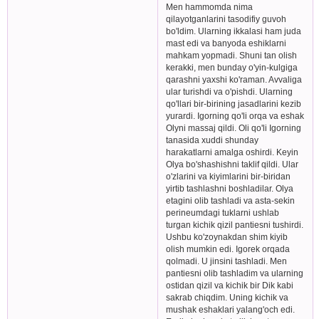
Men hammomda nima
qilayotganlarini tasodifiy guvoh
bo'ldim. Ularning ikkalasi ham juda
mast edi va banyoda eshiklarni
mahkam yopmadi. Shuni tan olish
kerakki, men bunday o'yin-kulgiga
qarashni yaxshi ko'raman. Avvaliga
ular turishdi va o'pishdi. Ularning
qo'llari bir-birining jasadlarini kezib
yurardi. Igorning qo'li orqa va eshak
Olyni massaj qildi. Oli qo'li Igorning
tanasida xuddi shunday
harakatlarni amalga oshirdi. Keyin
Olya bo'shashishni taklif qildi. Ular
o'zlarini va kiyimlarini bir-biridan
yirtib tashlashni boshladilar. Olya
etagini olib tashladi va asta-sekin
perineumdagi tuklarni ushlab
turgan kichik qizil pantiesni tushirdi.
Ushbu ko'zoynakdan shim kiyib
olish mumkin edi. Igorek orqada
qolmadi. U jinsini tashladi. Men
pantiesni olib tashladim va ularning
ostidan qizil va kichik bir Dik kabi
sakrab chiqdim. Uning kichik va
mushak eshaklari yalang'och edi.