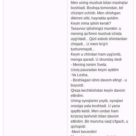
Men uning mushuk bilan mashqlar
boshladi. Boshqa tomondan, bir
chiziqni ochish. Men shishgan
dikimni olib, hayratda qoldim.
Keyin nima qilish kerak?
Tasavvur qilishingiz mumkin: u
mening qo'limni mushuk ichida
uyg'otadi... Qizil asbob shimlardan
chiqadi... U meni to'g'ri
tushunmaydi...
Keyin u chindan ham uyg'onib,
menga qaradi. U shunday dedi
- Mening ismim Sveta.
Uzoq pauzadan keyin aytdim
-Va Lesha.
- Boshlagan ishni davom eting! - u
buyurdi.
Qisqa kechikishdan keyin davom
ettirdim.
Uning oyoqlarini yoyib, oyoqlari
orasiga yala boshladi. U yana
qaytib keldi. Men undan ham
ko'proq tashvish bilan davom
ettirdim. Bir muncha vaqt o'tgach, u
qichqirdi:
-Meni becerdin!