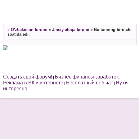
»
O'zbekiston forumi
»
Jinsiy aloqa forumi
»
Bu tunning birinchi
soatida edi.
Создать свой форум!
Бизнес финансы заработок.
|
|
Реклама в ВК и интернете
Бесплатный веб чат
Ну оч
|
|
интересно