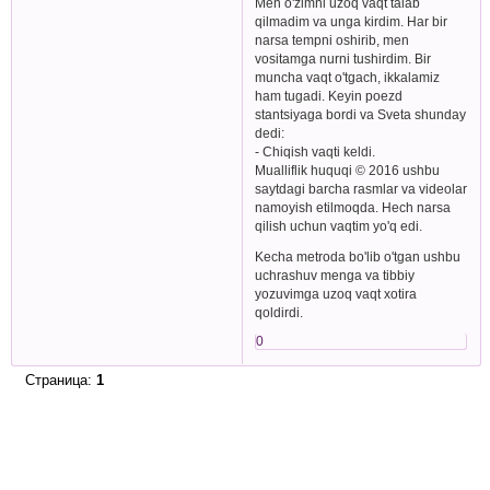
Men o'zimni uzoq vaqt talab
qilmadim va unga kirdim. Har bir
narsa tempni oshirib, men
vositamga nurni tushirdim. Bir
muncha vaqt o'tgach, ikkalamiz
ham tugadi. Keyin poezd
stantsiyaga bordi va Sveta shunday
dedi:
- Chiqish vaqti keldi.
Mualliflik huquqi © 2016 ushbu
saytdagi barcha rasmlar va videolar
namoyish etilmoqda. Hech narsa
qilish uchun vaqtim yo'q edi.
Kecha metroda bo'lib o'tgan ushbu
uchrashuv menga va tibbiy
yozuvimga uzoq vaqt xotira
qoldirdi.
0
Страница:
1