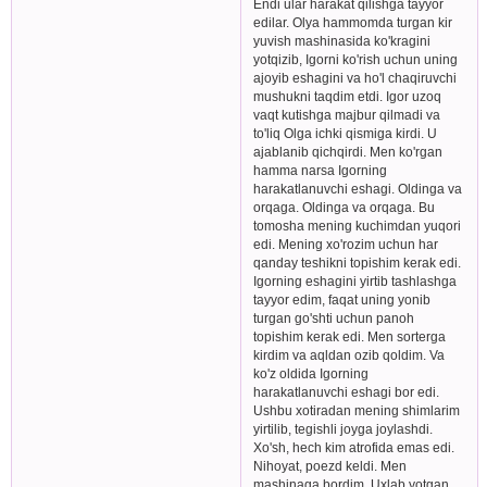
Endi ular harakat qilishga tayyor
edilar. Olya hammomda turgan kir
yuvish mashinasida ko'kragini
yotqizib, Igorni ko'rish uchun uning
ajoyib eshagini va ho'l chaqiruvchi
mushukni taqdim etdi. Igor uzoq
vaqt kutishga majbur qilmadi va
to'liq Olga ichki qismiga kirdi. U
ajablanib qichqirdi. Men ko'rgan
hamma narsa Igorning
harakatlanuvchi eshagi. Oldinga va
orqaga. Oldinga va orqaga. Bu
tomosha mening kuchimdan yuqori
edi. Mening xo'rozim uchun har
qanday teshikni topishim kerak edi.
Igorning eshagini yirtib tashlashga
tayyor edim, faqat uning yonib
turgan go'shti uchun panoh
topishim kerak edi. Men sorterga
kirdim va aqldan ozib qoldim. Va
ko'z oldida Igorning
harakatlanuvchi eshagi bor edi.
Ushbu xotiradan mening shimlarim
yirtilib, tegishli joyga joylashdi.
Xo'sh, hech kim atrofida emas edi.
Nihoyat, poezd keldi. Men
mashinaga bordim. Uxlab yotgan